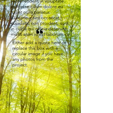
reprehenderit in voluptate
velit esse cillum dolore eu
fugiat nulla pariatur.
Excepteur sint occaecat
cupidatat non proident, sunt
in culpa qui officia deserunt
mollit anim id est laborum.
Either add a quote here or
replace this box with a
circular image if you have
any photos from the
project.