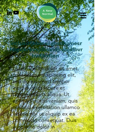
inclusdfjhbersilghsdkjvnesr
hbgsjkrbvsjdbskldjrvbjdfbvr
hvdjbvfion
Lorem ipsum dolor sit amet,
consectetur adipiscing elit,
sed do eiusmod tempor
incididunt ut labore et
dolore magna aliqua. Ut
enim ad minim veniam, quis
nostrud exercitation ullamco
laboris nisi ut aliquip ex ea
commodo consequat. Duis
aute irure dolor in